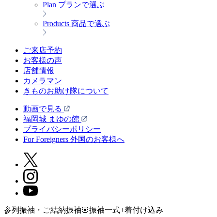
Plan
プランで選ぶ
Products
商品で選ぶ
ご来店予約
お客様の声
店舗情報
カメラマン
きものお助け隊について
動画で見る
福岡城 まゆの館
プライバシーポリシー
For Foreigners 外国のお客様へ
参列振袖・ご結納振袖🌸振袖一式+着付け込み