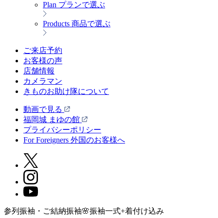
Plan
プランで選ぶ
Products
商品で選ぶ
ご来店予約
お客様の声
店舗情報
カメラマン
きものお助け隊について
動画で見る
福岡城 まゆの館
プライバシーポリシー
For Foreigners 外国のお客様へ
参列振袖・ご結納振袖🌸振袖一式+着付け込み