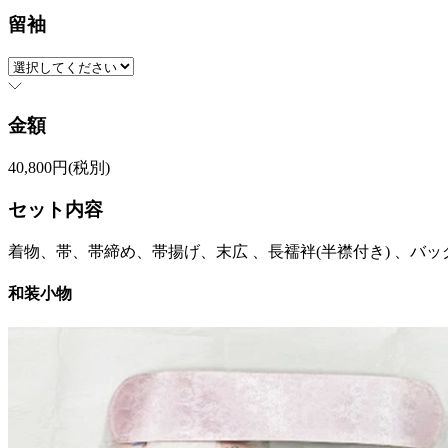
留袖
金額
40,800
円(税別)
セット内容
着物、帯、帯締め、帯揚げ、末広 、長襦袢(半襟付き) 、バッ
和装小物