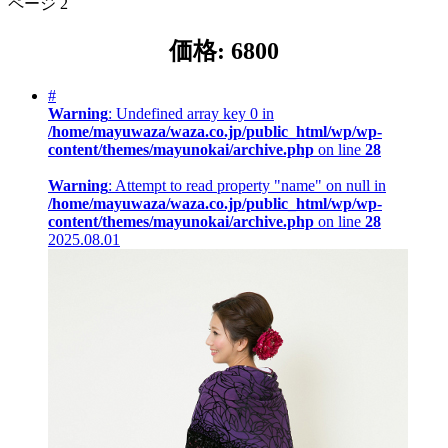
ページ 2
価格:
6800
#
Warning
: Undefined array key 0 in
/home/mayuwaza/waza.co.jp/public_html/wp/wp-
content/themes/mayunokai/archive.php
on line
28
Warning
: Attempt to read property "name" on null in
/home/mayuwaza/waza.co.jp/public_html/wp/wp-
content/themes/mayunokai/archive.php
on line
28
2025.08.01