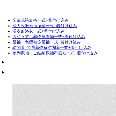
卒業式袴🎀袴一式+着付け込み
成人式振袖🎀振袖一式+着付け込み
浴衣🎀浴衣一式+着付け込み
カジュアル着物🎀着物一式+着付け込み
留袖・色留袖🌸留袖一式+着付け込み
訪問着･特選着物🌸訪問着一式+着付け込み
参列振袖・​ご結納​振袖🌸振袖一式+着付け込み