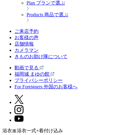
Plan
プランで選ぶ
Products
商品で選ぶ
ご来店予約
お客様の声
店舗情報
カメラマン
きものお助け隊について
動画で見る
福岡城 まゆの館
プライバシーポリシー
For Foreigners 外国のお客様へ
浴衣🎀浴衣一式+着付け込み