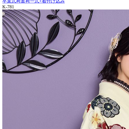
卒業式袴🎀袴一式+着付け込み
K-781