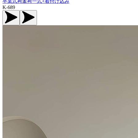
卒業式袴🎀袴一式+着付け込み
K-689