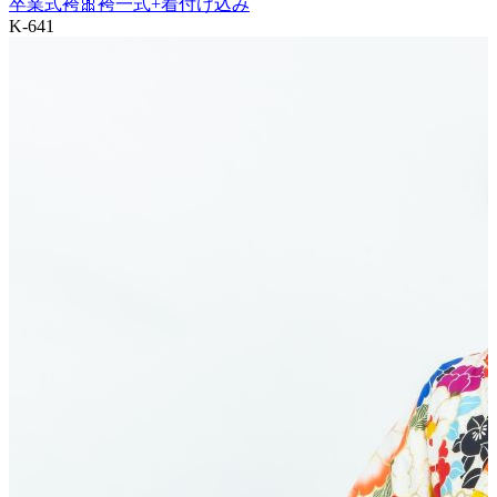
卒業式袴🎀袴一式+着付け込み
K-641