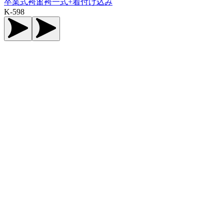
卒業式袴🎀袴一式+着付け込み
K-598