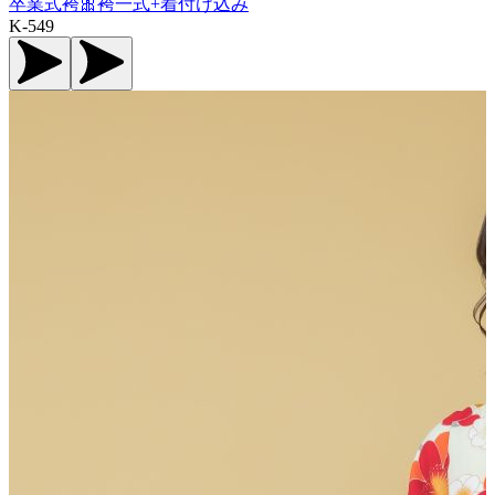
卒業式袴🎀袴一式+着付け込み
K-549