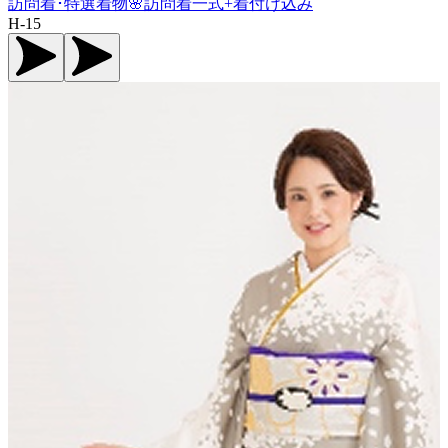
訪問着･特選着物🌸訪問着一式+着付け込み
H-15