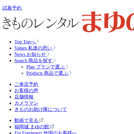
試着予約
Top
Topへ
Values
私達の思い
News
お知らせ
Search
商品を探す
Plan
プランで選ぶ
Products
商品で選ぶ
ご来店予約
お客様の声
店舗情報
カメラマン
きものお助け隊について
動画で見る
福岡城 まゆの館
For Foreigners 外国のお客様へ