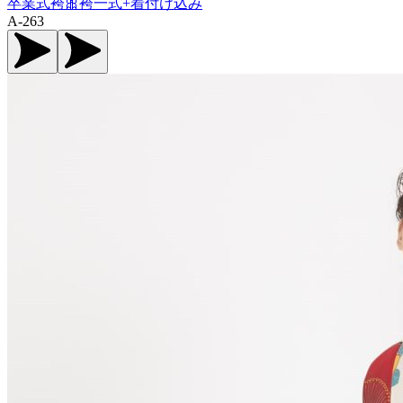
卒業式袴🎀袴一式+着付け込み
A-263