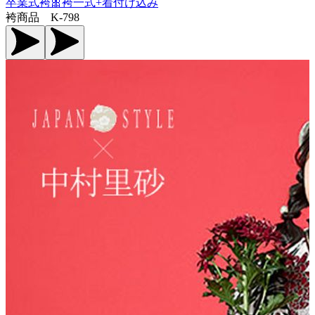
卒業式袴🎀袴一式+着付け込み
袴商品 K-798