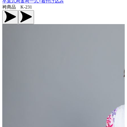
卒業式袴🎀袴一式+着付け込み
袴商品 K-231